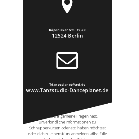
Köpenicker Str. 19-20
12524 Berlin
Tdanceplanet@aol.de
www.Tanzstudio-Danceplanet.de
SCHREIB' UNS
Egal ob Du allgemeine Fragen hast,
unverbindliche Informationen zu
Schnupperkursen oder etc. haben möchtest
oder dich zu einem Kurs anmelden willst, fülle